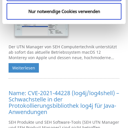
Neues Management-Tool für USB-Device-
und Dongleserver-Unterstützung
Nur notwendige Cookies verwenden
Der UTN Manager von SEH Computertechnik unterstützt
ab sofort das aktuelle Betriebssystem macOS 12
Monterey von Apple und dessen neue, hochmoderne…
Weiterlesen
Name: CVE-2021-44228 (log4j/log4shell) –
Schwachstelle in der
Protokollierungsbibliothek log4j für Java-
Anwendungen
SEH Produkte und SEH Software-Tools (SEH UTN Manager
und SEH Product Manager) sind nicht betroffen