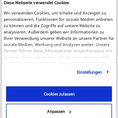
Versicherungskaufleute – sie alle haben nicht erst seit
Diese Webseite verwendet Cookies
der Corona-Pandemie das Privileg, im…
Wir verwenden Cookies, um Inhalte und Anzeigen zu
Weiterlesen
personalisieren, Funktionen für soziale Medien anbieten
zu können und die Zugriffe auf unsere Website zu
analysieren. Außerdem geben wir Informationen zu
Ihrer Verwendung unserer Website an unsere Partner für
SEH veröffentlicht offiziell den neuen UTN
soziale Medien, Werbung und Analysen weiter. Unsere
Manager in der Version 3.4.3.
Partner führen diese Informationen möglicherweise mit
weiteren Daten zusammen, die Sie ihnen bereitgestellt
haben oder die sie im Rahmen Ihrer Nutzung der
Dienste gesammelt haben. Sie geben Einwilligung zu
Einstellungen
unseren Cookies, wenn Sie unsere Webseite weiterhin
Geeignet für sämtliche SEH-eigenen USB-Deviceserver
nutzen.
und Dongleserver | Nativ lauffähig auf der aktuellen
Apple M1 Prozessor-Architektur |Einbindung…
Cookies zulassen
Weiterlesen
Anpassen