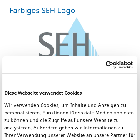
Farbiges SEH Logo
Farbspezifikation:
SEH blau: 30% Zyan, bzw. HKS47, 30% Raster
SEH grau: 75% Schwarz, bzw. HKS92, Vollton
EPS file format
Diese Webseite verwendet Cookies
TIF file format
Wir verwenden Cookies, um Inhalte und Anzeigen zu
Outline SEH Logo
personalisieren, Funktionen für soziale Medien anbieten
zu können und die Zugriffe auf unsere Website zu
analysieren. Außerdem geben wir Informationen zu
Ihrer Verwendung unserer Website an unsere Partner für