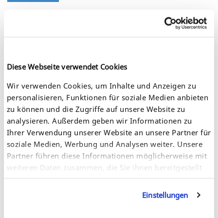
Teilnahme im Jubiläumsjahr
Diese Webseite verwendet Cookies
Wir verwenden Cookies, um Inhalte und Anzeigen zu
it-sa 2021: SEH Computertechnik präsentiert 35 Jahre Daten-
und Netzwerksicherheit, Remote Computing und Cloud-
personalisieren, Funktionen für soziale Medien anbieten
Management
zu können und die Zugriffe auf unsere Website zu
analysieren. Außerdem geben wir Informationen zu
Weiterlesen
Ihrer Verwendung unserer Website an unsere Partner für
soziale Medien, Werbung und Analysen weiter. Unsere
Partner führen diese Informationen möglicherweise mit
SEH Computertechnik feiert 35 Jahre
weiteren Daten zusammen, die Sie ihnen bereitgestellt
innovative Produktentwicklung
haben oder die sie im Rahmen Ihrer Nutzung der
Dienste gesammelt haben. Sie geben Einwilligung zu
Einstellungen
unseren Cookies, wenn Sie unsere Webseite weiterhin
nutzen.