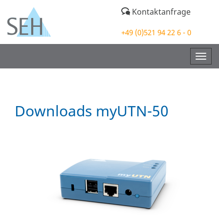
Kontaktanfrage
+49 (0)521 94 22 6 - 0
Togg
navig
Downloads myUTN-50