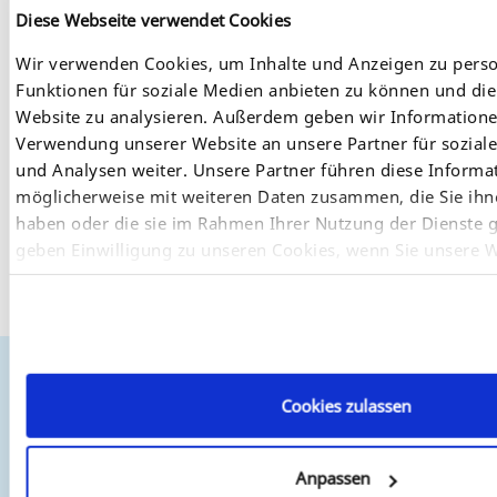
Diese Webseite verwendet Cookies
Wir verwenden Cookies, um Inhalte und Anzeigen zu perso
Funktionen für soziale Medien anbieten zu können und die 
Website zu analysieren. Außerdem geben wir Informatione
Verwendung unserer Website an unsere Partner für sozia
und Analysen weiter. Unsere Partner führen diese Informa
möglicherweise mit weiteren Daten zusammen, die Sie ihne
INU-100
haben oder die sie im Rahmen Ihrer Nutzung der Dienste 
geben Einwilligung zu unseren Cookies, wenn Sie unsere W
USB-Deviceserver mit USB 3.0 SuperSpeed für
Industrieumgebungen geeignet.
INU-100
Installation im
nutzen.
Schaltschrank über Hutschienengehäuse auf
Tragschiene gemäß DIN EN 60715 (35mm Breite).
Bezugsquellen
Cookies zulassen
SEH arbeitet mit vielen Distributoren und Fachhändlern
weltweit. Für die komplette Liste von europäischen und
Anpassen
internationalen Händler besuchen Sie unsere