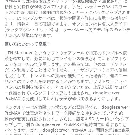
ProMAX には内蔵電源とネットワーク接続機能が 2 重化され、信
頼性と冗長性が強化されています。また、パラメータやパスワー
ドおよび証明書は自動的に内蔵の SD カードにバックアップされま
す。このドングルサーバは、状態や問題を詳細に表示する機能が
あり、情報を一目で確認できます。オプションの伸縮式スライド
(ラックマウントキット 3) は、サーバルーム内のデバイスのメンテ
ナンスが簡単になります。
使い方はいたって簡単！
UTN Manager というソフトウェアツールで特定のドングルへ接
続を確立して、必要に応じてライセンス保護されているソフトウ
ェアをローカルで使用します。この時点では、他のユーザがドン
グルを利用することはできません。ユーザがソフトウェアの使用
を完了して、ドングルへの接続が無効になった場合に、他のユー
ザがこのドングルを使用することができます。ソフトウェアライ
センスの規則を無視することはできないため、上記の規則がコピ
ー保護されているソフトウェアにも適用され、dongleserver
ProMAX さえ使用していれば安全が確保できるようにします。
ドングルサーバが故障した場合などの緊急時でも、dongleserver
ProMAX では電源とネットワーク接続が 2 重化されているため、
動作が確実に保証されます。さらに、設定をSD カードにバックア
ップして、別の dongleserver ProMAX に短時間で転送すること
ができます。また、dongleserver ProMAX は、問題を詳細に表示