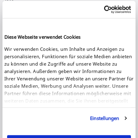
2 x 10BaseT/100BaseTX/1000BaseT (IEEE 802.3)
20 x USB ポート
5 x USB 3.0 (SuperSpeed)
15 x USB 2.0 (Hi-Speed)
1 x SD カード
SEH UTN Manager で高速かつ簡単にインストール
Diese Webseite verwendet Cookies
SEH UTN Manager の対応 OS
SEH UTN Manager (接続管理) の対応OS:
Wir verwenden Cookies, um Inhalte und Anzeigen zu
Microsoft Windows (Windows 10 or later, Windows
personalisieren, Funktionen für soziale Medien anbieten
Server 2016 or later)
macOS: macOS 12 (Monterey), 13 (Ventura), 14
zu können und die Zugriffe auf unsere Website zu
(Sonoma), 15 (Sequoia) or later
analysieren. Außerdem geben wir Informationen zu
Linux (Ubuntu 22.04, Debian 12, Oracle 9, CentOS
Ihrer Verwendung unserer Website an unsere Partner für
[1]
Stream 9, Open-SUSE Leap 15.5)
soziale Medien, Werbung und Analysen weiter. Unsere
SEH Product Manager (ネットワーク デバイス管理) の対応
OS:
Partner führen diese Informationen möglicherweise mit
Microsoft Windows (Windows 10 or later, Windows
weiteren Daten zusammen, die Sie ihnen bereitgestellt
Server 2016 or later)
haben oder die sie im Rahmen Ihrer Nutzung der
macOS 12 (Monterey), 13 (Ventura), 14 (Sonoma), 15
Dienste gesammelt haben. Sie geben Einwilligung zu
(Sequoia) or later
Einstellungen
myUTN Control Center (ブラウザによる設定、管理、モニタ
unseren Cookies, wenn Sie unsere Webseite weiterhin
リング、および保守用の一体型ユーザインターフェイス)
nutzen.
ステータス表示と音響警告