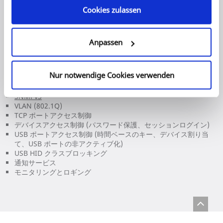
WebDAV および Syslog-ng でのモニタリングとロギング
Cookies zulassen
Email、SNMP、Bonjour
定期的なソフトウェアアップデート、世界的な技術サポート
セキュリティ
Anpassen
暗号化：SSL 3.0、TLS 1.0/1.1/1.2/1.3、HTTPS
認証：802.1X (EAP-MD5、EAP-TLS、EAP-FAST、EAP-TTLS、
PEAP)
Nur notwendige Cookies verwenden
証明書の管理：自己署名証明書、証明書要求、CA 証明書、
PKCS #12 証明書、S/MIME 証明書
SNMPv3
VLAN (802.1Q)
TCP ポートアクセス制御
デバイスアクセス制御 (パスワード保護、セッションログイン)
USB ポートアクセス制御 (時間ベースのキー、デバイス割り当
て、USB ポートの非アクティブ化)
USB HID クラスブロッキング
通知サービス
モニタリングとロギング