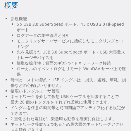
概要
新規機能
5 x USB 3.0 SuperSpeed ポート、15 x USB 2.0 Hi-Speed
ポート
ログデータの集中管理と分析
モニタリングサーバサービスに接続したモニタリングとロ
ギング
先を見据えた USB 3.0 SuperSpeed ポート - USB 大容量ス
トレージデバイス用
簡単な操作性：背面のギガバイトネットワーク接続
ローカルのイベントログをリモート WebDAV サーバ上で確
保
時間とコストの節約：USB ドングルは、損失、盗難、摩耗、損
傷などの心配はいりません。
幅広いドングルユーザ管理
ネットワークを介して仮想 USB ケーブルを拡張することで、
最大 20 個のドングルをそれぞれ柔軟に使用できます。
ドングルを任意の時間帯と時間間隔でアクティブ化する設定が
できます。
2 重化された電源が、緊急時も動作を確実に保証します。
ネットワーク接続が2つあるため最大限のネットワークアクセ
スを確保できます。