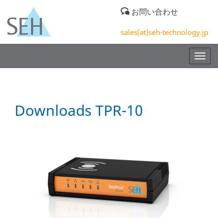
お問い合わせ
sales(at)seh-technology.jp
Togg
navig
Downloads TPR-10