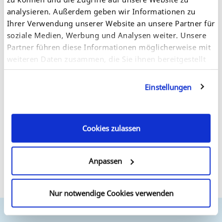
analysieren. Außerdem geben wir Informationen zu
ツール
Ihrer Verwendung unserer Website an unsere Partner für
soziale Medien, Werbung und Analysen weiter. Unsere
優れたソリューションを提供していくには、弊社のインスト
Partner führen diese Informationen möglicherweise mit
ール管理ツールを継続して開発、最適化していくことが不可
欠であると考えています。また、弊社の製品をシンプルにイ
weiteren Daten zusammen, die Sie ihnen bereitgestellt
ンストールし、透明性があり時間を節約できる形で管理して
haben oder die sie im Rahmen Ihrer Nutzung der
いただけるように努力しています。そのため、弊社では、ツ
Dienste gesammelt haben. Sie geben Einwilligung zu
ールを定期的に更新し、ダウンロードしてご利用いただける
Einstellungen
unseren Cookies, wenn Sie unsere Webseite weiterhin
ようにしています。
nutzen.
InterCon-NetTool Version 1.8.58 for all Windows
versions, released: 2017-09-14
Cookies zulassen
ユーティリティ
Anpassen
ここには、ネットワークの監視と製品の構成を容易にするた
めのプライベート MIBをご確認いただけます。
sehpsrv_1.167.zip
Nur notwendige Cookies verwenden