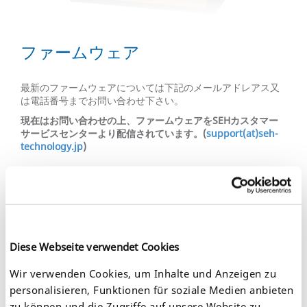
ファームウェア
最新のファームウェアについては下記のメールアドレアス又
は電話番号までお問い合わせ下さい。
現在はお問い合わせの上、ファームウェアをSEHカスタマー
サービスセンターより配信されています。(
support(at)seh-
technology.jp
)
マニュアル
変更があればすぐに、インストールガイドやユーザーマニュ
アルに文書化されます。最新のPDFドキュメントはこちらか
Diese Webseite verwendet Cookies
ら入手できます。
TPR User Manual Version 1.3, Released: 2016-11-11
Wir verwenden Cookies, um Inhalte und Anzeigen zu
personalisieren, Funktionen für soziale Medien anbieten
TPR-10 Quick Installation Guide Version 1.6, Released:
2014-09-09
zu können und die Zugriffe auf unsere Website zu