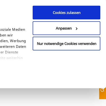
Cookies zulassen
Contact Us
+49 (0)521 94 22 6 - 0
Anpassen
soziale Medien
eben wir
COUNTRY
SEARCH
Medien, Werbung
Nur notwendige Cookies verwenden
 weiteren Daten
der Dienste
ite weiterhin
Contact Us