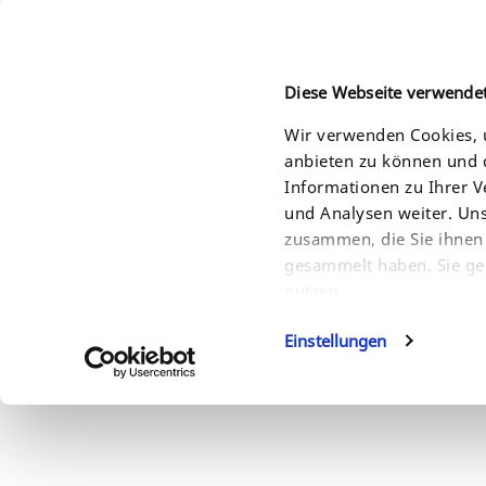
Diese Webseite verwende
Wir verwenden Cookies, u
anbieten zu können und d
HOME
PRODUCTS
SOLUTIONS
SERVI
Informationen zu Ihrer 
und Analysen weiter. Un
zusammen, die Sie ihnen 
gesammelt haben. Sie ge
nutzen.
Einstellungen