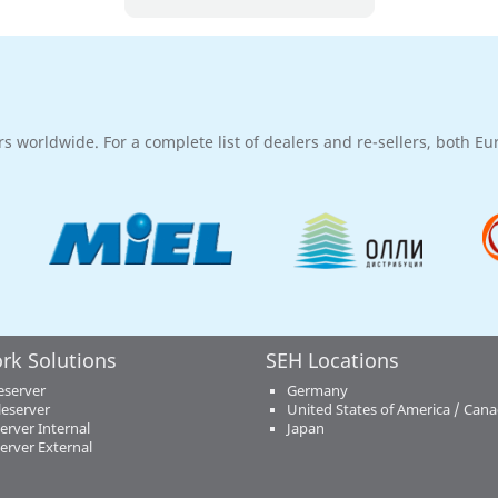
rs worldwide. For a complete list of dealers and re-sellers, both E
rk Solutions
SEH Locations
eserver
Germany
eserver
United States of America / Can
server Internal
Japan
server External