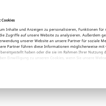
t Cookies
m Inhalte und Anzeigen zu personalisieren, Funktionen für 
ie Zugriffe auf unsere Website zu analysieren. Außerdem g
CES
NEWS
COMPANY
WHERE TO BUY
Verwendung unserer Website an unsere Partner für soziale 
sere Partner führen diese Informationen möglicherweise mit
bereitgestellt haben oder die sie im Rahmen Ihrer Nutzung 
ben Einwilligung zu unseren Cookies, wenn Sie unsere Webse