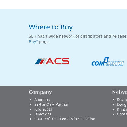
Where to Buy
SEH has a wide network of distributors and re-selle
Buy"
page.
Company
Netwo
About us
Devic
SEH as OEM Partner
Dongl
Jobs at SEH
Print
Directions
Print
Counterfeit SEH emails in circulation