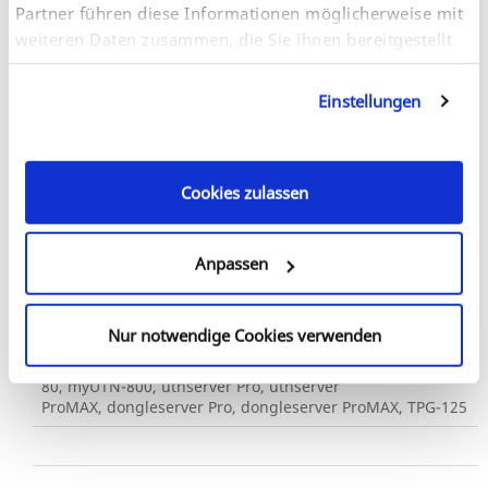
Partner führen diese Informationen möglicherweise mit
weiteren Daten zusammen, die Sie ihnen bereitgestellt
haben oder die sie im Rahmen Ihrer Nutzung der
GNU LGPL v2.1
Dienste gesammelt haben. Sie geben Einwilligung zu
Einstellungen
unseren Cookies, wenn Sie unsere Webseite weiterhin
libintl
nutzen.
Cookies zulassen
Anpassen
Nur notwendige Cookies verwenden
myUTN-50a, myUTN-55, myUTN-2500, INU-100, myUTN-
80, myUTN-800, utnserver Pro, utnserver
ProMAX, dongleserver Pro, dongleserver ProMAX, TPG-125