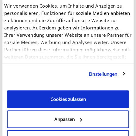
ト用のネットワーク
Wir verwenden Cookies, um Inhalte und Anzeigen zu
personalisieren, Funktionen für soziale Medien anbieten
上記の両方のネットワークからセキュリティーを担保しながら、
１台のプリンタにアクセスすることは可能になります。
zu können und die Zugriffe auf unsere Website zu
analysieren. Außerdem geben wir Informationen zu
様々なプリンタで利用できます
:
Ihrer Verwendung unserer Website an unsere Partner für
インクジェットプリンタ、レーザープリンタ、ラベルプリンタ、
soziale Medien, Werbung und Analysen weiter. Unsere
大型プリンタ、バーコードプリンタ、複合機等
Partner führen diese Informationen möglicherweise mit
weiteren Daten zusammen, die Sie ihnen bereitgestellt
haben oder die sie im Rahmen Ihrer Nutzung der
Dienste gesammelt haben. Sie geben Einwilligung zu
Einstellungen
unseren Cookies, wenn Sie unsere Webseite weiterhin
nutzen.
Cookies zulassen
Anpassen