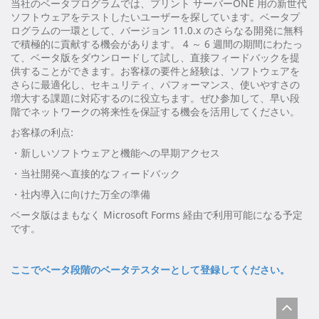
当社のベータプログラムでは、プリント サーバーONE 用の新世代
ソフトウェアをテストしたいユーザーを探しています。ベータプ
ログラムの一環として、バージョン 11.0.x のさらなる開発に無料
で積極的に貢献する機会があります。 4 ～ 6 週間の期間にわたっ
て、ベータ版をダウンロードして試し、直接フィードバックを提
供することができます。お客様の要件と経験は、ソフトウェアを
さらに最適化し、セキュリティ、パフォーマンス、使いやすさの
増大する課題に対応するのに役立ちます。ぜひ参加して、早い段
階でネットワークの将来性を保証する機会を活用してください。
お客様の利点:
・新しいソフトウェアと機能への早期アクセス
・当社開発へ直接的なフィードバック
・社内導入に向けた万全の準備
ベータ版はまもなく Microsoft Forms 経由で利用可能になる予定
です。
ここでベータ段階のベータテスターとして登録してください。