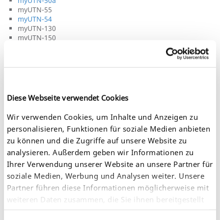
myUTN-50a
myUTN-55
myUTN-54
myUTN-130
myUTN-150
myUTN-250
myUTN-2500
Mobility Solutions
Diese Webseite verwendet Cookies
primos
Wir verwenden Cookies, um Inhalte und Anzeigen zu
personalisieren, Funktionen für soziale Medien anbieten
Dongleserver
zu können und die Zugriffe auf unsere Website zu
analysieren. Außerdem geben wir Informationen zu
myUTN-80
Ihrer Verwendung unserer Website an unsere Partner für
myUTN-800
soziale Medien, Werbung und Analysen weiter. Unsere
Partner führen diese Informationen möglicherweise mit
Intelligent Spooling Devices
weiteren Daten zusammen, die Sie ihnen bereitgestellt
haben oder die sie im Rahmen Ihrer Nutzung der
ISD300