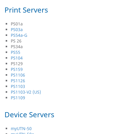
Print Servers
PS01a
PS03a
PS54a-G
PS 26
PS34a
PS55
PS104
PS129
PS159
PS1106
PS1126
PS1103
PS1103-V2 (US)
PS1109
Device Servers
myUTN-50