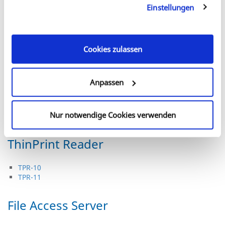
Dienste gesammelt haben. Sie geben Einwilligung zu
ISD300-PoE
Einstellungen
unseren Cookies, wenn Sie unsere Webseite weiterhin
ISD300-SSD
ISD400
nutzen.
ISD410
Cookies zulassen
ThinPrint Products
Anpassen
TPG-25
TPG-65
TPG-60
Nur notwendige Cookies verwenden
TPG-120
ThinPrint Reader
TPR-10
TPR-11
File Access Server