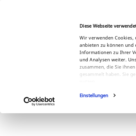
Diese Webseite verwende
Wir verwenden Cookies, u
anbieten zu können und d
HOME
PRODUKTE
LÖSUNGEN
SERVI
Informationen zu Ihrer 
und Analysen weiter. Un
zusammen, die Sie ihnen 
gesammelt haben. Sie ge
nutzen.
Einstellungen