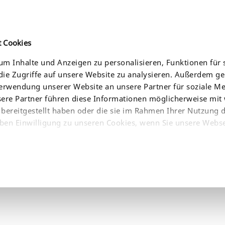
t Cookies
m Inhalte und Anzeigen zu personalisieren, Funktionen für 
ie Zugriffe auf unsere Website zu analysieren. Außerdem g
CE
AKTUELLES
UNTERNEHMEN
BEZUGSQUELLEN
Verwendung unserer Website an unsere Partner für soziale 
sere Partner führen diese Informationen möglicherweise mit
bereitgestellt haben oder die sie im Rahmen Ihrer Nutzung 
ben Einwilligung zu unseren Cookies, wenn Sie unsere Webse