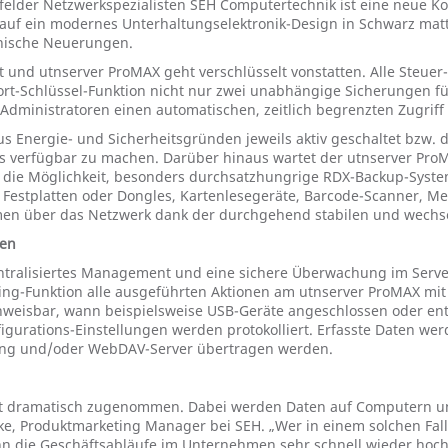
felder Netzwerkspezialisten SEH Computertechnik ist eine neue Ko
 auf ein modernes Unterhaltungselektronik-Design in Schwarz mat
hnische Neuerungen.
und utnserver ProMAX geht verschlüsselt vonstatten. Alle Steuer-
Port-Schlüssel-Funktion nicht nur zwei unabhängige Sicherungen fü
n Administratoren einen automatischen, zeitlich begrenzten Zugrif
s Energie- und Sicherheitsgründen jeweils aktiv geschaltet bzw. d
ts verfügbar zu machen. Darüber hinaus wartet der utnserver ProM
 die Möglichkeit, besonders durchsatzhungrige RDX-Backup-Syste
 Festplatten oder Dongles, Kartenlesegeräte, Barcode-Scanner, M
men über das Netzwerk dank der durchgehend stabilen und wechse
nen
 zentralisiertes Management und eine sichere Überwachung im Serv
g-Funktion alle ausgeführten Aktionen am utnserver ProMAX mit
hweisbar, wann beispielsweise USB-Geräte angeschlossen oder ent
gurations-Einstellungen werden protokolliert. Erfasste Daten wer
og-ng und/oder WebDAV-Server übertragen werden.
t dramatisch zugenommen. Dabei werden Daten auf Computern und 
cke, Produktmarketing Manager bei SEH. „Wer in einem solchen Fall
nn die Geschäftsabläufe im Unternehmen sehr schnell wieder hoch