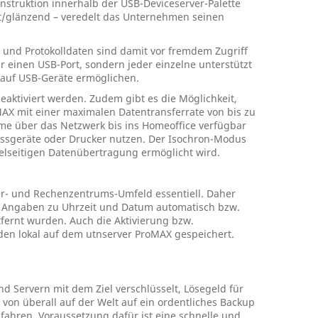
nstruktion innerhalb der USB-Deviceserver-Palette
t/glänzend – veredelt das Unternehmen seinen
 und Protokolldaten sind damit vor fremdem Zugriff
r einen USB-Port, sondern jeder einzelne unterstützt
f auf USB-Geräte ermöglichen.
eaktiviert werden. Zudem gibt es die Möglichkeit,
AX mit einer maximalen Datentransferrate von bis zu
me über das Netzwerk bis ins Homeoffice verfügbar
essgeräte oder Drucker nutzen. Der Isochron-Modus
lseitigen Datenübertragung ermöglicht wird.
er- und Rechenzentrums-Umfeld essentiell. Daher
 Angaben zu Uhrzeit und Datum automatisch bzw.
fernt wurden. Auch die Aktivierung bzw.
den lokal auf dem utnserver ProMAX gespeichert.
Servern mit dem Ziel verschlüsselt, Lösegeld für
 von überall auf der Welt auf ein ordentliches Backup
fahren. Voraussetzung dafür ist eine schnelle und