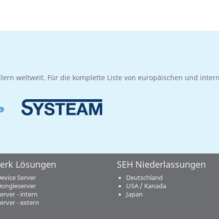
dlern weltweit. Für die komplette Liste von europäischen und inte
erk Lösungen
SEH Niederlassungen
evice Server
Deutschland
ongleserver
USA / Kanada
erver - intern
Japan
erver - extern