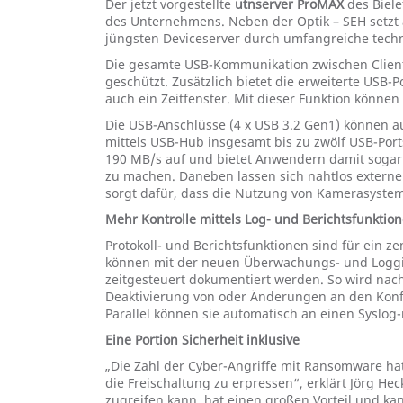
Der jetzt vorgestellte
utnserver ProMAX
des Biele
des Unternehmens. Neben der Optik – SEH setzt
jüngsten Deviceserver durch umfangreiche tec
Die gesamte USB-Kommunikation zwischen Client 
geschützt. Zusätzlich bietet die erweiterte USB-
auch ein Zeitfenster. Mit dieser Funktion könne
Die USB-Anschlüsse (4 x USB 3.2 Gen1) können au
mittels USB-Hub insgesamt bis zu zwölf USB-Por
190 MB/s auf und bietet Anwendern damit sogar
zu machen. Daneben lassen sich nahtlos externe
sorgt dafür, dass die Nutzung von Kamerasyste
Mehr Kontrolle mittels Log- und Berichtsfunktio
Protokoll- und Berichtsfunktionen sind für ein
können mit der neuen Überwachungs- und Loggin
zeitgesteuert dokumentiert werden. So wird nac
Deaktivierung von oder Änderungen an den Konfi
Parallel können sie automatisch an einen Sysl
Eine Portion Sicherheit inklusive
„Die Zahl der Cyber-Angriffe mit Ransomware ha
die Freischaltung zu erpressen“, erklärt Jörg He
zugreifen kann, hat einen großen Vorteil und ka