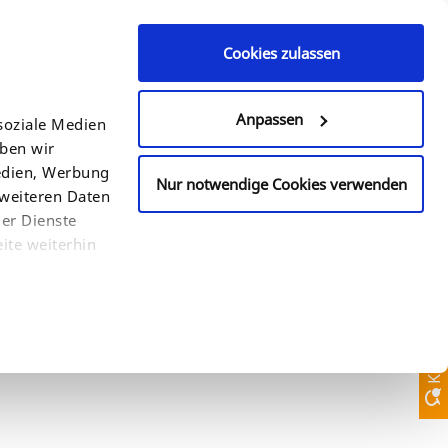
Cookies zulassen
Kontaktanfrage
+49 (0)521 94 22 6 - 0
Anpassen
soziale Medien
eben wir
LAND
SUCHE
Medien, Werbung
Nur notwendige Cookies verwenden
 weiteren Daten
der Dienste
ite weiterhin
Kontaktanfrage