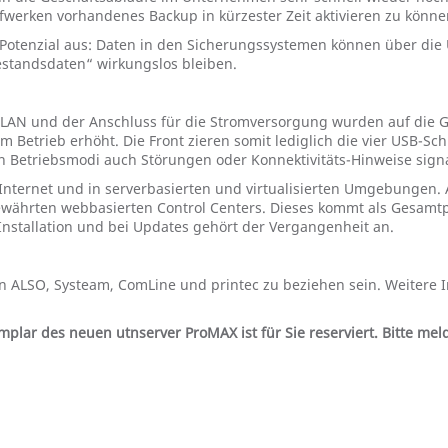
fwerken vorhandenes Backup in kürzester Zeit aktivieren zu könne
s Potenzial aus: Daten in den Sicherungssystemen können über die
estandsdaten“ wirkungslos bleiben.
-LAN und der Anschluss für die Stromversorgung wurden auf die Geh
 im Betrieb erhöht. Die Front zieren somit lediglich die vier USB-S
 Betriebsmodi auch Störungen oder Konnektivitäts-Hinweise signal
 Internet und in serverbasierten und virtualisierten Umgebungen.
ewährten webbasierten Control Centers. Dieses kommt als Gesamtpa
stallation und bei Updates gehört der Vergangenheit an.
en ALSO, Systeam, ComLine und printec zu beziehen sein. Weitere
emplar des neuen utnserver ProMAX ist für Sie reserviert. Bitte me