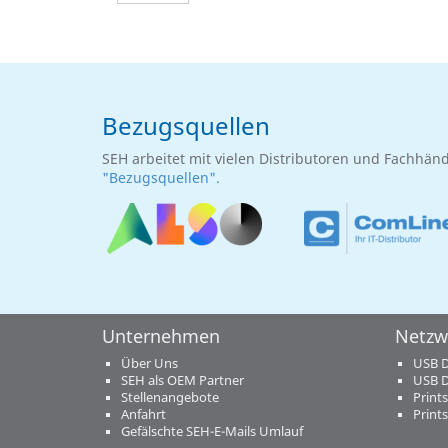
Bezugsquellen
SEH arbeitet mit vielen Distributoren und Fachhän
"Bezugsquellen".
Unternehmen
Netzw
Über Uns
USB D
SEH als OEM Partner
USB D
Stellenangebote
Prints
Anfahrt
Prints
Gefälschte SEH-E-Mails Umlauf