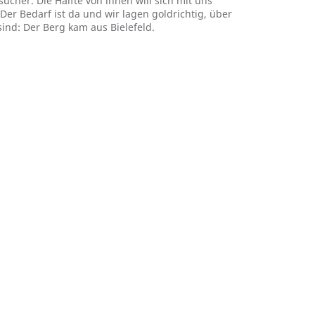
cher. Die Hälfte von ihnen will sich mit uns
r Bedarf ist da und wir lagen goldrichtig, über
sind: Der Berg kam aus Bielefeld.