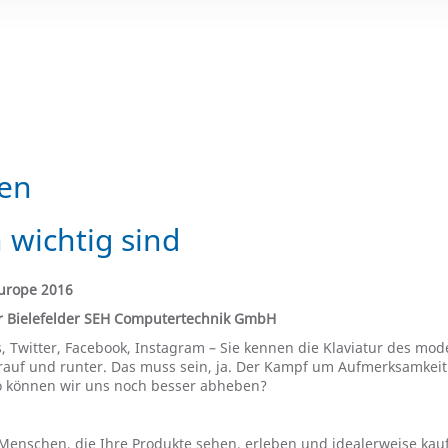
gen
wichtig sind
Europe 2016
er Bielefelder SEH Computertechnik GmbH
s, Twitter, Facebook, Instagram – Sie kennen die Klaviatur des mod
rauf und runter. Das muss sein, ja. Der Kampf um Aufmerksamkeit 
so können wir uns noch besser abheben?
 Menschen, die Ihre Produkte sehen, erleben und idealerweise kau