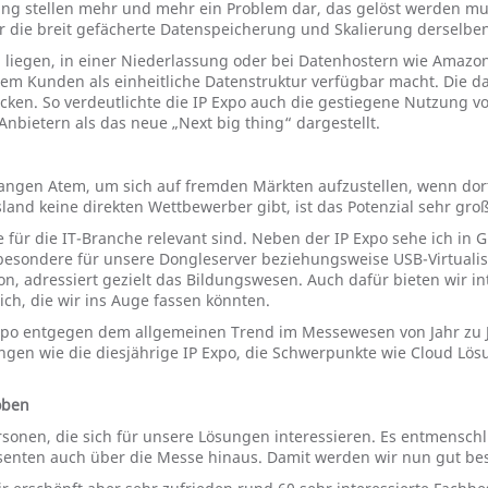
 stellen mehr und mehr ein Problem dar, das gelöst werden muss.
ür die breit gefächerte Datenspeicherung und Skalierung dersel
iegen, in einer Niederlassung oder bei Datenhostern wie Amazon &
em Kunden als einheitliche Datenstruktur verfügbar macht. Die d
en. So verdeutlichte die IP Expo auch die gestiegene Nutzung von
nbietern als das neue „Next big thing“ dargestellt.
gen Atem, um sich auf fremden Märkten aufzustellen, wenn dort b
land keine direkten Wettbewerber gibt, ist das Potenzial sehr groß
e für die IT-Branche relevant sind. Neben der IP Expo sehe ich in G
ondere für unsere Dongleserver beziehungsweise USB-Virtualisieru
, adressiert gezielt das Bildungswesen. Auch dafür bieten wir i
ch, die wir ins Auge fassen könnten.
xpo entgegen dem allgemeinen Trend im Messewesen von Jahr zu Ja
en wie die diesjährige IP Expo, die Schwerpunkte wie Cloud Lösu
 oben
rsonen, die sich für unsere Lösungen interessieren. Es entmensch
ssenten auch über die Messe hinaus. Damit werden wir nun gut bes