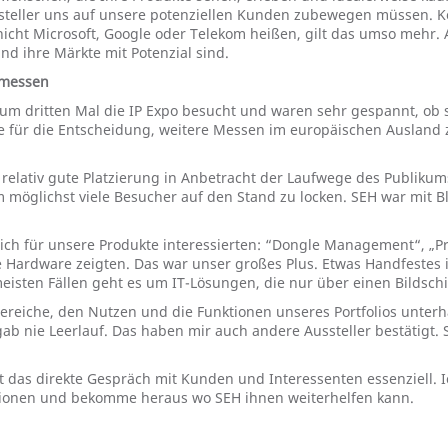
Hersteller uns auf unsere potenziellen Kunden zubewegen müssen. 
icht Microsoft, Google oder Telekom heißen, gilt das umso mehr. A
d ihre Märkte mit Potenzial sind.
nmessen
zum dritten Mal die IP Expo besucht und waren sehr gespannt, ob s
ause für die Entscheidung, weitere Messen im europäischen Auslan
relativ gute Platzierung in Anbetracht der Laufwege des Publiku
m möglichst viele Besucher auf den Stand zu locken. SEH war mit 
sich für unsere Produkte interessierten: “Dongle Management“, „Pri
e Hardware zeigten. Das war unser großes Plus. Etwas Handfestes 
sten Fällen geht es um IT-Lösungen, die nur über einen Bildschi
bereiche, den Nutzen und die Funktionen unseres Portfolios unter
ab nie Leerlauf. Das haben mir auch andere Aussteller bestätigt. 
t das direkte Gespräch mit Kunden und Interessenten essenziell. I
tionen und bekomme heraus wo SEH ihnen weiterhelfen kann.