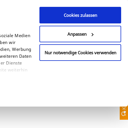
Cookies zulassen
Kontaktanfrage
+49 (0)521 94 22 6 - 0
Anpassen
soziale Medien
eben wir
LAND
SUCHE
Medien, Werbung
Nur notwendige Cookies verwenden
 weiteren Daten
der Dienste
ite weiterhin
Kontaktanfrage