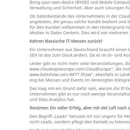
Bring-your-own-device (BYOD) und Mobile Computing
Verwaltung und Sicherheit. Aber auch Lösungen f
Ob Datenbestände des Unternehmens in der Cloud l
angeboten, die genau solche Kanäle bedient und d
für den Kunden vollkommen in den Hintergrund rück
Medien in Daten Centern. Dies wird von mehreren A
Kehren klassische IT-Messen zurück?
Ein Unternehmen aus Deutschland braucht einen lan
SEH ist das zum Glück anders. Da es im In- und Aus
Leider gibt es nicht mehr viele Veranstaltungen, di
www.cloudexpoeurope.com>CloudEurope“, die insbes
www.bettshow.com>BETT Show“, ebenfalls in London
eng bei Messen und Events im Vereinigten Königrei
Das mag mit ein Grund dafür sein, warum die IP E
Unternehmen gibt es nur noch wenige Veranstaltung
und Data Analytics hat.
Resümee: Ein voller Erfolg, aber mit viel Luft nach
Den Begriff „Leads“ benutze ich nur ungern für Pe
nicht Leads, sondern pflegt den Kontakt zu Intere