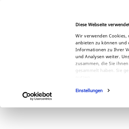
Diese Webseite verwende
Wir verwenden Cookies, u
anbieten zu können und d
HOME
PRODUKTE
LÖSUNGEN
SERVI
Informationen zu Ihrer 
und Analysen weiter. Un
zusammen, die Sie ihnen 
gesammelt haben. Sie ge
nutzen.
Einstellungen