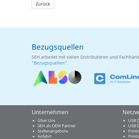
Zurück
Bezugsquellen
SEH arbeitet mit vielen Distributoren und Fachhän
"Bezugsquellen".
Unternehmen
Netzw
Über Uns
USB D
SEH als OEM Partner
USB D
Stellenangebote
Prints
Anfahrt
Prints