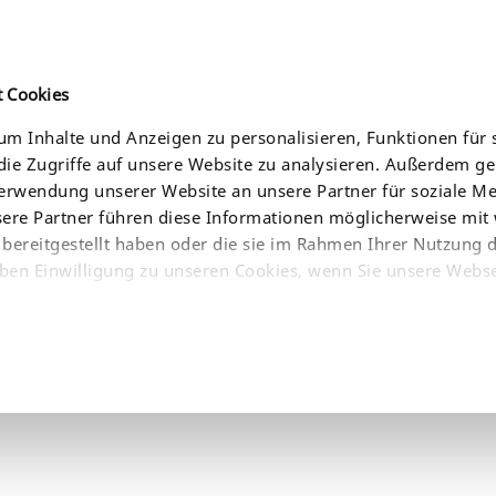
t Cookies
m Inhalte und Anzeigen zu personalisieren, Funktionen für 
ie Zugriffe auf unsere Website zu analysieren. Außerdem g
CE
AKTUELLES
UNTERNEHMEN
BEZUGSQUELLEN
Verwendung unserer Website an unsere Partner für soziale 
sere Partner führen diese Informationen möglicherweise mit
bereitgestellt haben oder die sie im Rahmen Ihrer Nutzung 
ben Einwilligung zu unseren Cookies, wenn Sie unsere Webse