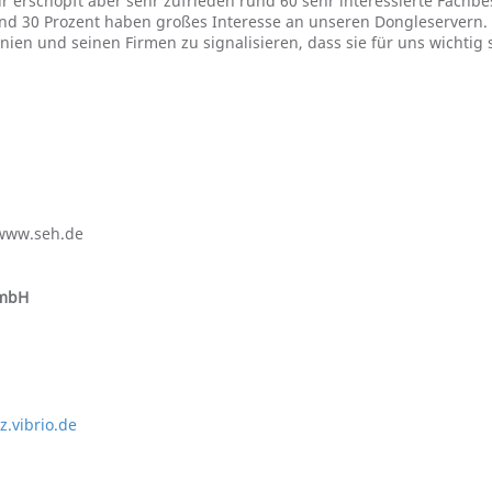
erschöpft aber sehr zufrieden rund 60 sehr interessierte Fachbesu
d 30 Prozent haben großes Interesse an unseren Dongleservern. De
ien und seinen Firmen zu signalisieren, dass sie für uns wichtig 
>www.seh.de
GmbH
z.vibrio.de