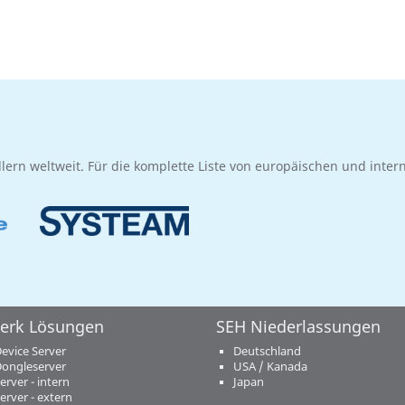
dlern weltweit. Für die komplette Liste von europäischen und inte
erk Lösungen
SEH Niederlassungen
evice Server
Deutschland
ongleserver
USA / Kanada
erver - intern
Japan
erver - extern