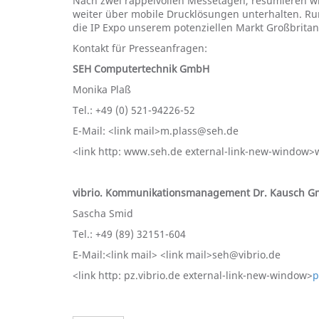
Nach zwei rappelvollen Messetagen, resümieren wir 
weiter über mobile Drucklösungen unterhalten. Run
die IP Expo unserem potenziellen Markt Großbritann
Kontakt für Presseanfragen:
SEH Computertechnik GmbH
Monika Plaß
Tel.: +49 (0) 521-94226-52
E-Mail: <link mail>m.plass@seh.de
<link http: www.seh.de external-link-new-window
vibrio. Kommunikationsmanagement Dr. Kausch 
Sascha Smid
Tel.: +49 (89) 32151-604
E-Mail:<link mail>
<link mail>
seh@vibrio.de
<link http: pz.vibrio.de external-link-new-window>
p