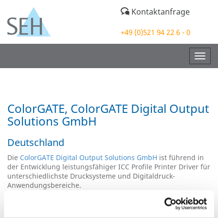
Kontaktanfrage
+49 (0)521 94 22 6 - 0
Togg
navig
ColorGATE, ColorGATE Digital Output
Solutions GmbH
Deutschland
Die
ColorGATE Digital Output Solutions GmbH
ist führend in
der Entwicklung leistungsfähiger ICC Profile Printer Driver für
unterschiedlichste Drucksysteme und Digitaldruck-
Anwendungsbereiche.
Die mit Bestnoten zertifizierte ColorGATE RIP Software
unterstützt mit hochwertiger
Printer Driver-Technologie
Spectrophotometer, Cutting Tables und Schneideplotter
aller