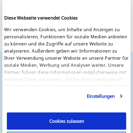
marktgängigen Hersteller und setzt so Standards für
professionelles Color Management.
Diese Webseite verwendet Cookies
Wir verwenden Cookies, um Inhalte und Anzeigen zu
personalisieren, Funktionen für soziale Medien anbieten
zu können und die Zugriffe auf unsere Website zu
analysieren. Außerdem geben wir Informationen zu
Ihrer Verwendung unserer Website an unsere Partner für
soziale Medien, Werbung und Analysen weiter. Unsere
Bezugsquellen
Partner führen diese Informationen möglicherweise mit
weiteren Daten zusammen, die Sie ihnen bereitgestellt
SEH arbeitet mit vielen Distributoren und Fachhändlern
weltweit. Für die komplette Liste von europäischen und
haben oder die sie im Rahmen Ihrer Nutzung der
internationalen Händler besuchen Sie unsere
Dienste gesammelt haben. Sie geben Einwilligung zu
Einstellungen
"Bezugsquellen".
unseren Cookies, wenn Sie unsere Webseite weiterhin
nutzen.
Cookies zulassen