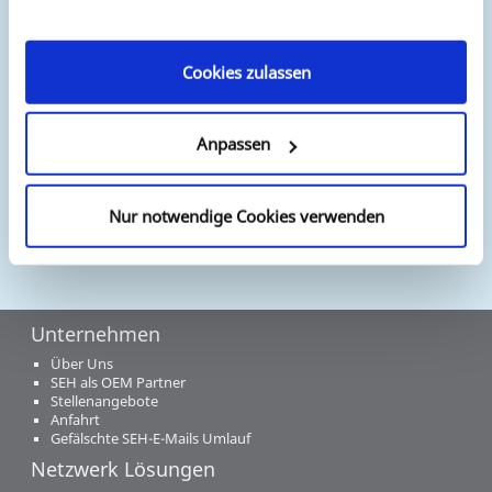
Bezugsquellen
nutzen.
SEH arbeitet mit vielen Distributoren und Fachhändlern
weltweit. Für die komplette Liste von europäischen und
Cookies zulassen
internationalen Händler besuchen Sie unsere
"Bezugsquellen".
Anpassen
Nur notwendige Cookies verwenden
Unternehmen
Über Uns
SEH als OEM Partner
Stellenangebote
Anfahrt
Gefälschte SEH-E-Mails Umlauf
Netzwerk Lösungen