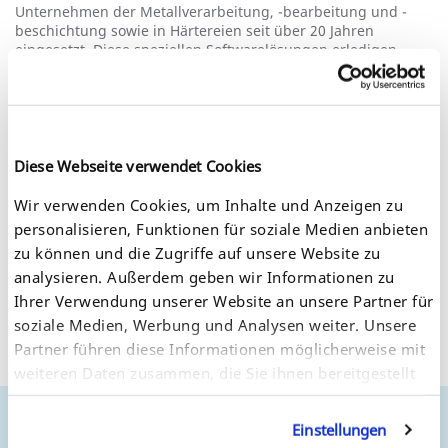
Unternehmen der Metallverarbeitung, -bearbeitung und -
beschichtung sowie in Härtereien seit über 20 Jahren
eingesetzt. Diese speziellen Softwarelösungen erledigen
alltägliche Aufgaben von der Anfrage und dem Angebot,
über den Arbeits- und QS-Auftrag bis hin zur Lieferung,
Fakturierung und zum Controlling. Dabei entstehen aus
einzelnen, getrennten Prozessen bereichsübergreifende
Prozessketten, die schnell, flexibel und kostengünstig sind.
Diese Webseite verwendet Cookies
DFD setzt neuerdings den myUTN 80 Dongleserver mit seinen
Softwarelösungen ein. Damit bietet DFD allen seinen Kunden,
Wir verwenden Cookies, um Inhalte und Anzeigen zu
die GUSS-, STEP-oder TITAN-Lizenzen über einen USB
personalisieren, Funktionen für soziale Medien anbieten
Deviceserver nutzen möchten, eine komfortable und sichere
Lösung an.
zu können und die Zugriffe auf unsere Website zu
analysieren. Außerdem geben wir Informationen zu
Ihrer Verwendung unserer Website an unsere Partner für
soziale Medien, Werbung und Analysen weiter. Unsere
Partner führen diese Informationen möglicherweise mit
weiteren Daten zusammen, die Sie ihnen bereitgestellt
haben oder die sie im Rahmen Ihrer Nutzung der
Dienste gesammelt haben. Sie geben Einwilligung zu
Einstellungen
unseren Cookies, wenn Sie unsere Webseite weiterhin