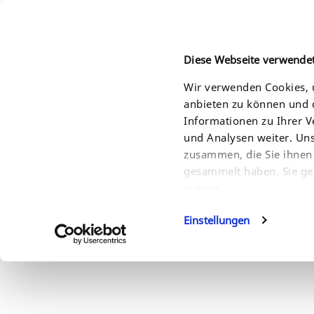
Diese Webseite verwende
Wir verwenden Cookies, u
anbieten zu können und d
HOME
PRODUCTS
SOLUTIONS
SERVI
Informationen zu Ihrer 
und Analysen weiter. Un
zusammen, die Sie ihnen 
gesammelt haben. Sie ge
nutzen.
Einstellungen