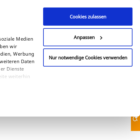
Cookies zulassen
Contact Us
610-933-2088
Anpassen
soziale Medien
eben wir
COUNTRY
SEARCH
Medien, Werbung
Nur notwendige Cookies verwenden
 weiteren Daten
der Dienste
ite weiterhin
Contact Us