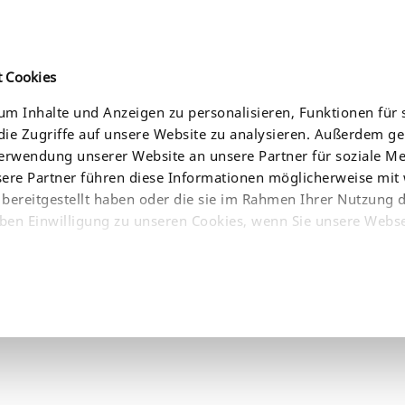
t Cookies
m Inhalte und Anzeigen zu personalisieren, Funktionen für 
ie Zugriffe auf unsere Website zu analysieren. Außerdem g
CES
NEWS
COMPANY
WHERE TO BUY
Verwendung unserer Website an unsere Partner für soziale 
sere Partner führen diese Informationen möglicherweise mit
bereitgestellt haben oder die sie im Rahmen Ihrer Nutzung 
ben Einwilligung zu unseren Cookies, wenn Sie unsere Webse