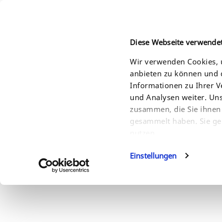
Diese Webseite verwende
Wir verwenden Cookies, u
anbieten zu können und d
HOME
PRODUCTS
SOLUTIONS
SERVI
Informationen zu Ihrer 
und Analysen weiter. Un
zusammen, die Sie ihnen 
gesammelt haben. Sie ge
nutzen.
Einstellungen