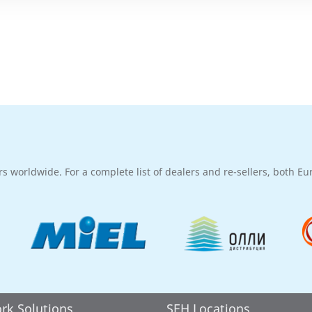
rs worldwide. For a complete list of dealers and re-sellers, both E
rk Solutions
SEH Locations