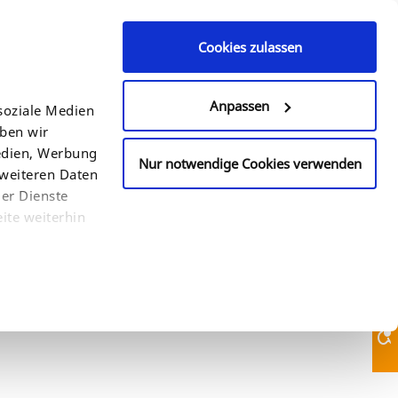
Cookies zulassen
Contact Us
+49 (0)521 94 22 6 - 0
Anpassen
soziale Medien
eben wir
COUNTRY
SEARCH
Medien, Werbung
Nur notwendige Cookies verwenden
 weiteren Daten
der Dienste
ite weiterhin
Contact Us