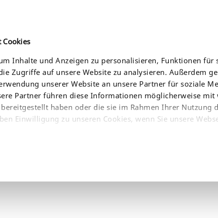
t Cookies
m Inhalte und Anzeigen zu personalisieren, Funktionen für 
ie Zugriffe auf unsere Website zu analysieren. Außerdem g
CES
NEWS
COMPANY
WHERE TO BUY
Verwendung unserer Website an unsere Partner für soziale 
sere Partner führen diese Informationen möglicherweise mit
bereitgestellt haben oder die sie im Rahmen Ihrer Nutzung 
ben Einwilligung zu unseren Cookies, wenn Sie unsere Webse