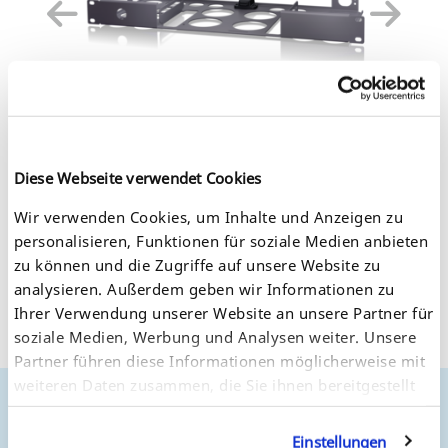
Diese Webseite verwendet Cookies
Wir verwenden Cookies, um Inhalte und Anzeigen zu
Documentation
personalisieren, Funktionen für soziale Medien anbieten
Changes are immediately documented in our installation
zu können und die Zugriffe auf unsere Website zu
and user manuals. PDF versions of the most up to date
analysieren. Außerdem geben wir Informationen zu
manuals are available here.
Ihrer Verwendung unserer Website an unsere Partner für
Hardware Installation Guide Vers. 1.1, released: 2020-
soziale Medien, Werbung und Analysen weiter. Unsere
03-13
Partner führen diese Informationen möglicherweise mit
weiteren Daten zusammen, die Sie ihnen bereitgestellt
haben oder die sie im Rahmen Ihrer Nutzung der
Where to Buy
Dienste gesammelt haben. Sie geben Einwilligung zu
Einstellungen