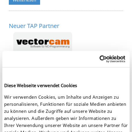
Neuer TAP Partner
Wir dürfen einen neuen TAP Partner begrüßen:
vectorcam GmbH aus Paderborn
Weiterlesen
Diese Webseite verwendet Cookies
Wir verwenden Cookies, um Inhalte und Anzeigen zu
Produkttest: utnserver Pro
personalisieren, Funktionen für soziale Medien anbieten
zu können und die Zugriffe auf unsere Website zu
Unser utnserver Pro wurde auf Herz und Nieren
analysieren. Außerdem geben wir Informationen zu
geprüft...
Ihrer Verwendung unserer Website an unsere Partner für
Weiterlesen