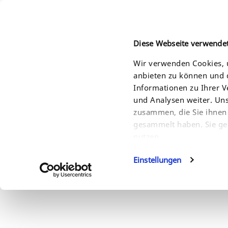
Diese Webseite verwende
Wir verwenden Cookies, u
anbieten zu können und d
HOME
PRODUCTS
SOLUTIONS
SERVI
Informationen zu Ihrer 
und Analysen weiter. Un
zusammen, die Sie ihnen 
gesammelt haben. Sie ge
nutzen.
Einstellungen