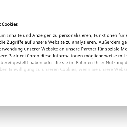
t Cookies
m Inhalte und Anzeigen zu personalisieren, Funktionen für 
ie Zugriffe auf unsere Website zu analysieren. Außerdem g
CES
NEWS
COMPANY
WHERE TO BUY
Verwendung unserer Website an unsere Partner für soziale 
sere Partner führen diese Informationen möglicherweise mit
bereitgestellt haben oder die sie im Rahmen Ihrer Nutzung 
ben Einwilligung zu unseren Cookies, wenn Sie unsere Webse