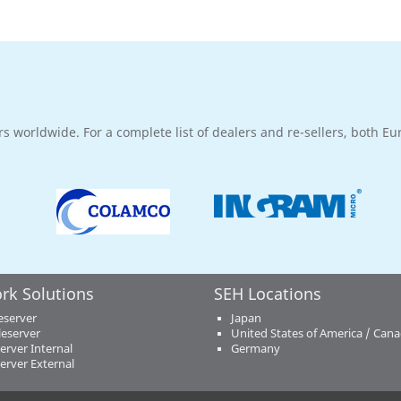
rs worldwide. For a complete list of dealers and re-sellers, both E
rk Solutions
SEH Locations
eserver
Japan
eserver
United States of America / Can
server Internal
Germany
server External