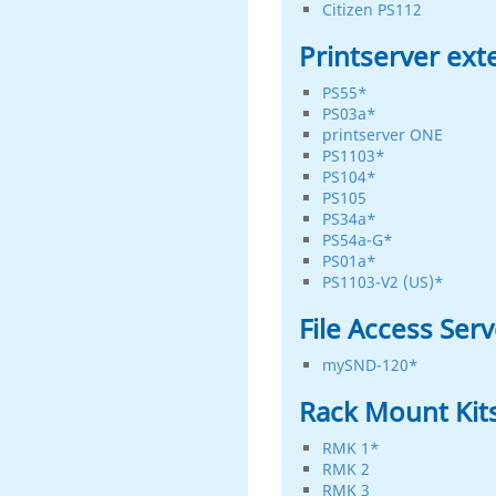
Citizen PS112
Printserver ext
PS55*
PS03a*
printserver ONE
PS1103*
PS104*
PS105
PS34a*
PS54a-G*
PS01a*
PS1103-V2 (US)*
File Access Serv
mySND-120*
Rack Mount Kit
RMK 1*
RMK 2
RMK 3