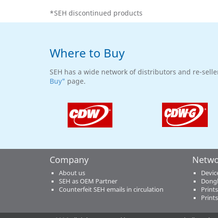
*SEH discontinued products
Where to Buy
SEH has a wide network of distributors and re-selle
Buy"
page.
Company
Netwo
About us
Devic
SEH as OEM Partner
Dongl
Counterfeit SEH emails in circulation
Print
Print