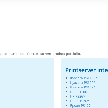
uals and tools for our current product portfolio.
Printserver inte
Kyocera PS1109*
Kyocera PS129*
Kyocera PS159*
HP PS1106*
HP PS26*
HP PS1126*
Epson PS107