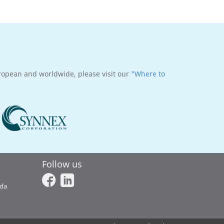
uropean and worldwide, please visit our
"Where to
Follow us
ada