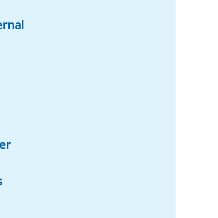
ernal
er
s