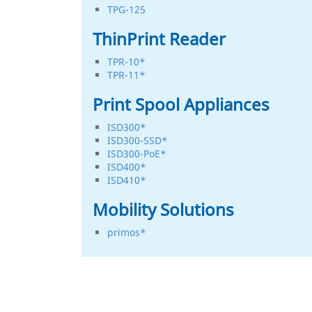
TPG-125
ThinPrint Reader
TPR-10*
TPR-11*
Print Spool Appliances
ISD300*
ISD300-SSD*
ISD300-PoE*
ISD400*
ISD410*
Mobility Solutions
primos*