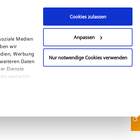
Cookies zulassen
Contact Us
610-933-2088
Anpassen
soziale Medien
eben wir
COUNTRY
SEARCH
Medien, Werbung
Nur notwendige Cookies verwenden
 weiteren Daten
der Dienste
ite weiterhin
Contact Us