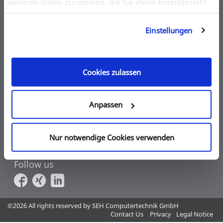
weiteren Daten zusammen, die Sie ihnen bereitgestellt
Company
haben oder die sie im Rahmen Ihrer Nutzung der
About us
Dienste gesammelt haben. Sie geben Einwilligung zu
SEH as OEM Partner
Einstellungen
Jobs at SEH
unseren Cookies, wenn Sie unsere Webseite weiterhin
Directions
nutzen.
Counterfeit SEH emails in circulation
Network Solutions
Cookies zulassen
Deviceserver
Dongleserver
Printserver Internal
Anpassen
Printserver External
SEH Locations
Germany
Nur notwendige Cookies verwenden
United States of America / Canada
Japan
Follow us
©2026 All rights reserved by SEH Computertechnik GmbH
Contact Us
Privacy
Legal Notice