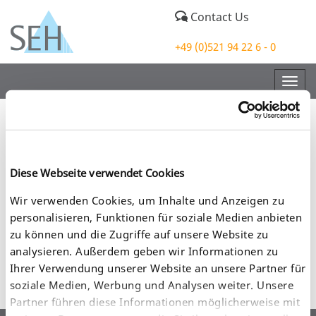
Contact Us
+49 (0)521 94 22 6 - 0
Togg
navig
Where to Buy
Diese Webseite verwendet Cookies
Here you will find an overview of our distributors and
partners worldwide. Please select your country of origin or
Wir verwenden Cookies, um Inhalte und Anzeigen zu
where you wish to purchase our products. If your country is
personalisieren, Funktionen für soziale Medien anbieten
not listed, please feel free to contact our
sales team
for
zu können und die Zugriffe auf unsere Website zu
further assistance.
analysieren. Außerdem geben wir Informationen zu
Ihrer Verwendung unserer Website an unsere Partner für
soziale Medien, Werbung und Analysen weiter. Unsere
Partner führen diese Informationen möglicherweise mit