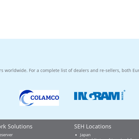
rs worldwide. For a complete list of dealers and re-sellers, both E
rk Solutions
SEH Locations
eserver
Japan