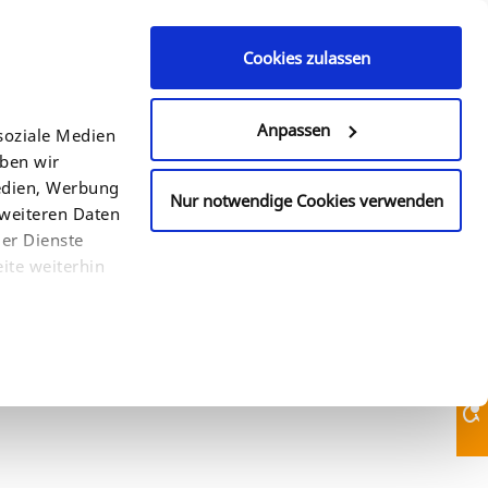
Cookies zulassen
Contact Us
610-933-2088
Anpassen
soziale Medien
eben wir
COUNTRY
SEARCH
Medien, Werbung
Nur notwendige Cookies verwenden
 weiteren Daten
der Dienste
ite weiterhin
Contact Us