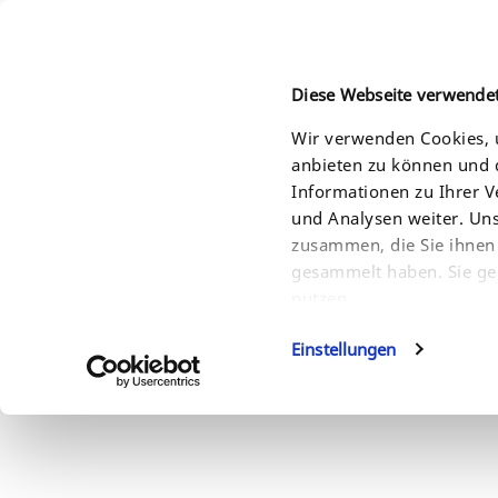
Diese Webseite verwende
Wir verwenden Cookies, u
anbieten zu können und d
HOME
PRODUCTS
SOLUTIONS
SERVI
Informationen zu Ihrer 
und Analysen weiter. Un
zusammen, die Sie ihnen 
gesammelt haben. Sie ge
nutzen.
Einstellungen