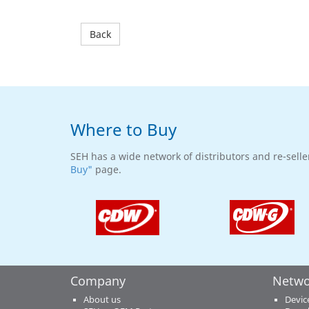
Back
Where to Buy
SEH has a wide network of distributors and re-selle
Buy"
page.
Company
Netwo
About us
Devic