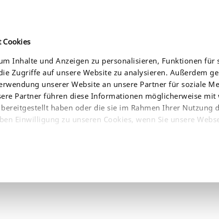
t Cookies
m Inhalte und Anzeigen zu personalisieren, Funktionen für 
ie Zugriffe auf unsere Website zu analysieren. Außerdem g
CES
NEWS
COMPANY
WHERE TO BUY
Verwendung unserer Website an unsere Partner für soziale 
sere Partner führen diese Informationen möglicherweise mit
bereitgestellt haben oder die sie im Rahmen Ihrer Nutzung 
ben Einwilligung zu unseren Cookies, wenn Sie unsere Webse